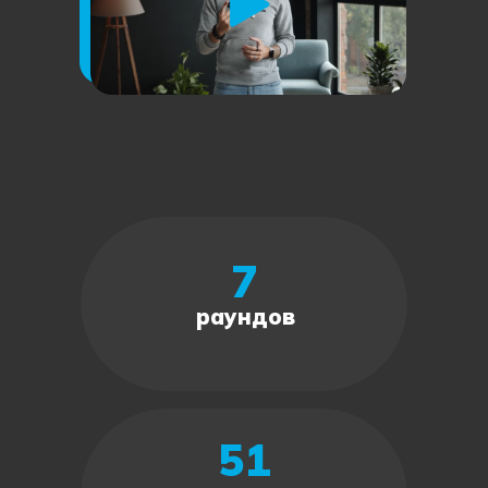
7
раундов
51